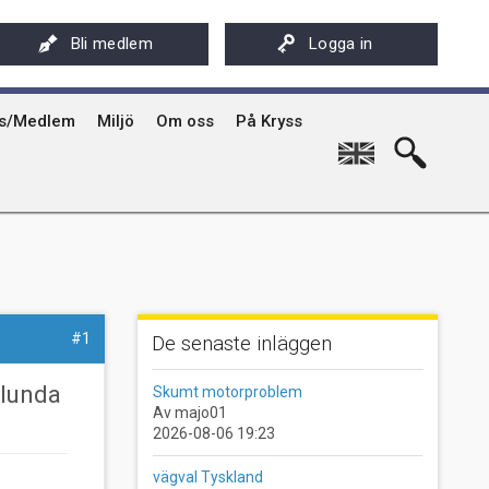
ksföreningens app - Kryssarklubben
Stöd oss
På Kryss artikelarkiv på sxk.se
Bli medlem
Logga in
hyrning av Kryssarklubbens IF-båtar och kajaker
Svenska Kryssarklubben 100 år
På Kryss historia
rgård
sböcker
Verksamhet
Kryssarklubbens nyhetsbrev
ts/Medlem
Miljö
Om oss
På Kryss
English
#1
De senaste inläggen
rlunda
Skumt motorproblem
Av majo01
2026-08-06 19:23
vägval Tyskland