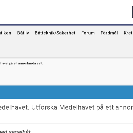
Qvinna Ombord
Ostkust
Ri
Seglarskolor och seglarläger
Gotland
Ut
Toalettavfall och sjömackar
Stockholms skä
År
tiken
Båtliv
Båtteknik/Säkerhet
Forum
Färdmål
Kre
avet på ett annorlunda sätt.
edelhavet. Utforska Medelhavet på ett anno
ed segelbåt