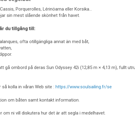
Cassis, Porquerolles, Lérinöarna eller Korsika…
öjar sin mest slående skönhet från havet.
 du tillgång till:
lanques, ofta otillgängliga annat än med båt,
vatten,
lippor.
 att gå ombord på deras Sun Odyssey 42i (12,85 m × 4,13 m), fullt utr
 så kolla in våran Web site :
https://www.soulsailing.fr/se
mation om båten samt kontakt information.
 om ni vill diskutera hur det är att segla i medelhavet.