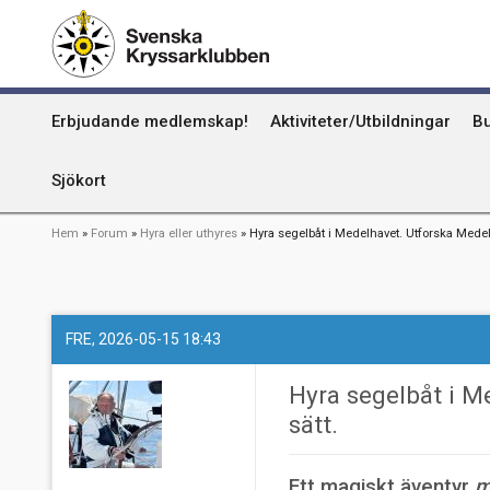
Hoppa
Kummel
till
huvudinnehåll
Uthamn
Huvudmeny
Erbjudande medlemskap!
Aktiviteter/Utbildningar
Bu
Naturhamn
Info om att publicera på sjökortet
Sjökort
Länkstig
Hem
Forum
Hyra eller uthyres
Hyra segelbåt i Medelhavet. Utforska Medelh
FRE, 2026-05-15 18:43
Hyra segelbåt i M
sätt.
Ett magiskt äventyr
m