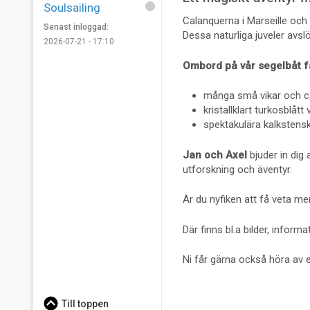
Soulsailing
Calanquerna i Marseille och 
Senast inloggad:
Dessa naturliga juveler avsl
2026-07-21 - 17:10
Ombord på vår segelbåt får
många små vikar och ca
kristallklart turkosblått 
spektakulära kalkstensk
Jan och Axel
bjuder in dig
utforskning och äventyr.
Är du nyfiken att få veta mer
Där finns bl.a bilder, infor
Ni får gärna också höra av er
Till toppen