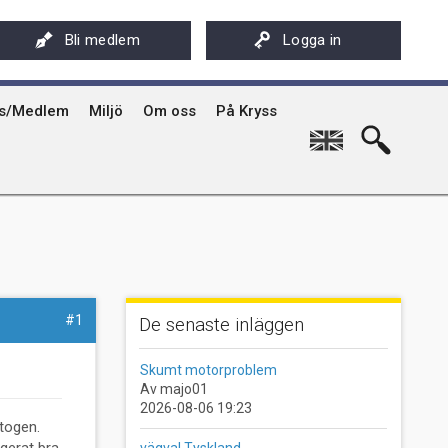
ksföreningens app - Kryssarklubben
Stöd oss
På Kryss artikelarkiv på sxk.se
Bli medlem
Logga in
hyrning av Kryssarklubbens IF-båtar och kajaker
Svenska Kryssarklubben 100 år
På Kryss historia
rgård
sböcker
Verksamhet
Kryssarklubbens nyhetsbrev
ts/Medlem
Miljö
Om oss
På Kryss
English
#1
De senaste inläggen
Skumt motorproblem
Av majo01
2026-08-06 19:23
togen.
vägval Tyskland