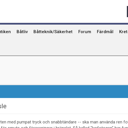
Qvinna Ombord
Ostkust
Ri
Seglarskolor och seglarläger
Gotland
Ut
Toalettavfall och sjömackar
Stockholms skä
År
tiken
Båtliv
Båtteknik/Säkerhet
Forum
Färdmål
Kre
sle
sorten med pumpat tryck och snabbtändare -- ska man använda ren fo