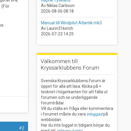
gerat bra,
Av Niklas.Carlsson
. (För
2026-08-06 08:18
Manual till Windpilot Atlantik mk3
ke.
Av Laurin31ketch
2026-07-23 14:25
Välkommen till
Kryssarklubbens Forum
Svenska Kryssarklubbens Forum är
öppet för alla att läsa. Klicka på +
tecknet i högerkanten för att fälla ut
forumen och se underliggande
forumtrådar.
Vill du ställa en fråga eller kommentera
i forumet måste du vara
inloggad
på
webbsidan.
Har du inte loggat in tidigare börjar du
#2
med att
aktivera konto
.