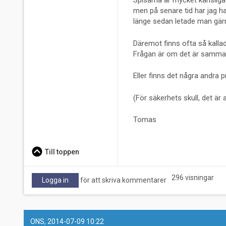
Spisarna är mycket känsliga 
men på senare tid har jag haf
länge sedan letade man gärn
Däremot finns ofta så kallad
Frågan är om det är samma 
Eller finns det några andra 
(För säkerhets skull, det är 
Tomas
Till toppen
296 visningar
Logga in
för att skriva kommentarer
ONS, 2014-07-09 10:22