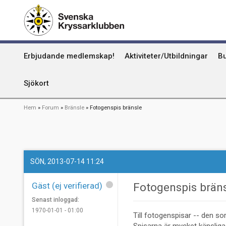
Hoppa
Kummel
till
huvudinnehåll
Uthamn
Huvudmeny
Erbjudande medlemskap!
Aktiviteter/Utbildningar
Bu
Naturhamn
Info om att publicera på sjökortet
Sjökort
Länkstig
Hem
Forum
Bränsle
Fotogenspis bränsle
SÖN, 2013-07-14 11:24
Gäst (ej verifierad)
Fotogenspis brän
Senast inloggad:
1970-01-01 - 01:00
Till fotogenspisar -- den 