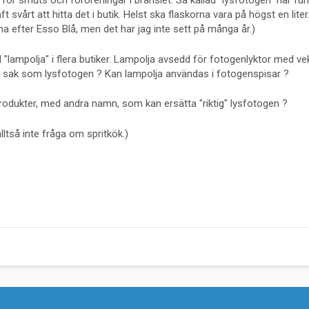
för smuts och föroreningar i bränslet. Så kallad "lysfotogen" har fun
t svårt att hitta det i butik. Helst ska flaskorna vara på högst en liter
a efter Esso Blå, men det har jag inte sett på många år.)
 "lampolja" i flera butiker. Lampolja avsedd för fotogenlyktor med ve
sak som lysfotogen ? Kan lampolja användas i fotogenspisar ?
produkter, med andra namn, som kan ersätta "riktig" lysfotogen ?
alltså inte fråga om spritkök.)