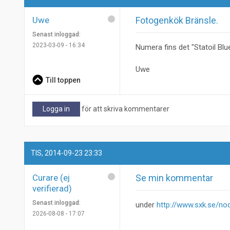
Uwe
Fotogenkök Bränsle.
Senast inloggad:
2023-03-09 - 16:34
Numera fins det "Statoil Bl
Uwe
Till toppen
Logga in
för att skriva kommentarer
TIS, 2014-09-23 23:33
Curare (ej
Se min kommentar
verifierad)
Senast inloggad:
under
http://www.sxk.se/no
2026-08-08 - 17:07