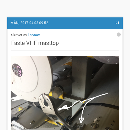
MÅN, 2017-04-03 09:52
#1
ljsonax
Fäste VHF masttop