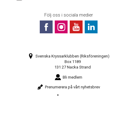
Följ oss i sociala medier
Svenska Kryssarklubben (Riksföreningen)
Box 1189
131 27 Nacka Strand
Bli medlem
Prenumerera på vårt nyhetsbrev
Webbkarta
08-448 28 80
info@sxk.se
© Svenska Kryssarklubben