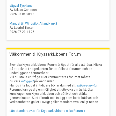
vägval Tyskland
Av Niklas.Carlsson
2026-08-06 08:18
Manual till Windpilot Atlantik mk3
Av Laurin31ketch
2026-07-23 14:25
Välkommen till Kryssarklubbens Forum
Svenska Kryssarklubbens Forum är öppet för alla att läsa. Klicka
på + tecknet i högerkanten för att fälla ut forumen och se
underliggande forumtrådar.
Vill du ställa en fråga eller kommentera i forumet måste
du vara
inloggad
på webbsidan.
Har du inte loggat in tidigare börjar du med att
aktivera konto
.
Forumet kan ge dig en möjlighet att uttrycka din åsikt, öka
kunskapen om Kryssarklubben och båtlivet och stärka
gemenskapen. Sunt förnuft och inlägg som berör båtlivet och
verksamheten gäller. I övrigt gäller standardavtal enligt nedan.
Läs standardavtal för Kryssarklubbens olika Forum »