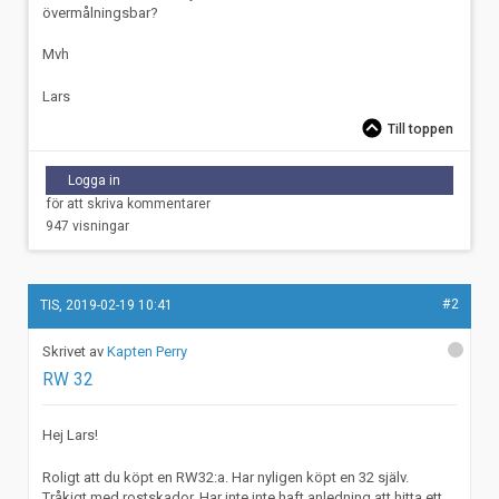
övermålningsbar?
Mvh
Lars
Till toppen
Logga in
för att skriva kommentarer
947 visningar
#2
TIS, 2019-02-19 10:41
Kapten Perry
RW 32
Hej Lars!
Roligt att du köpt en RW32:a. Har nyligen köpt en 32 själv.
Tråkigt med rostskador. Har inte inte haft anledning att hitta ett