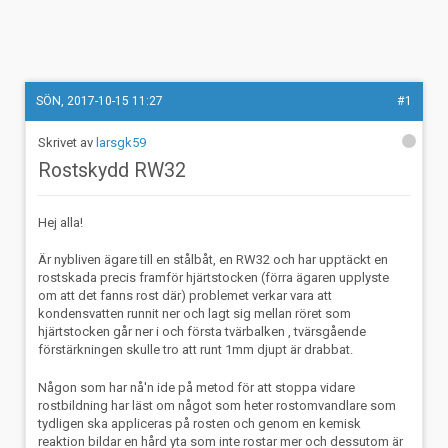
SÖN, 2017-10-15 11:27
#1
larsgk59
Rostskydd RW32
Hej alla!
Är nybliven ägare till en stålbåt, en RW32 och har upptäckt en
rostskada precis framför hjärtstocken (förra ägaren upplyste
om att det fanns rost där) problemet verkar vara att
kondensvatten runnit ner och lagt sig mellan röret som
hjärtstocken går ner i och första tvärbalken , tvärsgående
förstärkningen skulle tro att runt 1mm djupt är drabbat.
Någon som har nå'n ide på metod för att stoppa vidare
rostbildning har läst om något som heter rostomvandlare som
tydligen ska appliceras på rosten och genom en kemisk
reaktion bildar en hård yta som inte rostar mer och dessutom är