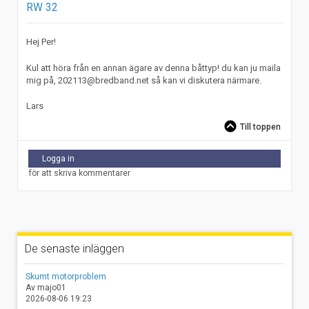
RW 32
Hej Per!
Kul att höra från en annan ägare av denna båttyp! du kan ju maila
mig på, 202113@bredband.net så kan vi diskutera närmare.
Lars
Till toppen
Logga in
för att skriva kommentarer
De senaste inläggen
Skumt motorproblem
Av majo01
2026-08-06 19:23