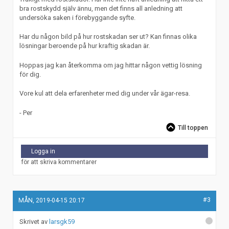
bra rostskydd själv ännu, men det finns all anledning att
undersöka saken i förebyggande syfte.
Har du någon bild på hur rostskadan ser ut? Kan finnas olika
lösningar beroende på hur kraftig skadan är.
Hoppas jag kan återkomma om jag hittar någon vettig lösning
för dig.
Vore kul att dela erfarenheter med dig under vår ägar-resa.
- Per
Till toppen
Logga in
för att skriva kommentarer
#3
MÅN, 2019-04-15 20:17
larsgk59