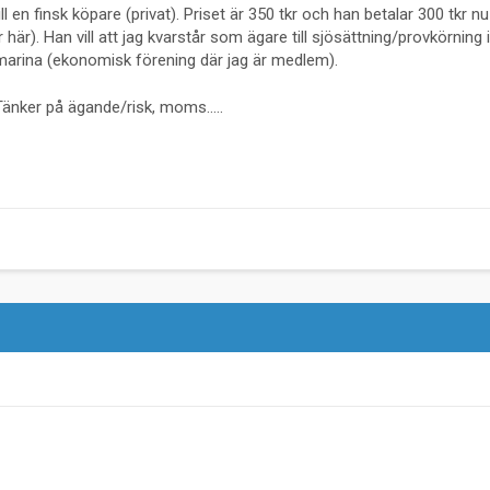
ll en finsk köpare (privat). Priset är 350 tkr och han betalar 300 tkr n
 här). Han vill att jag kvarstår som ägare till sjösättning/provkörning 
 marina (ekonomisk förening där jag är medlem).
änker på ägande/risk, moms.....