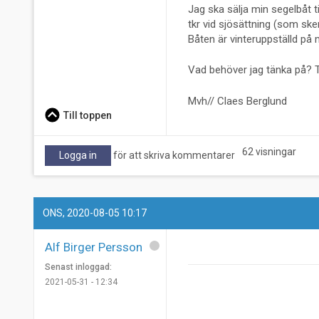
Jag ska sälja min segelbåt ti
tkr vid sjösättning (som sker
Båten är vinteruppställd på
Vad behöver jag tänka på? T
Mvh// Claes Berglund
Till toppen
62 visningar
Logga in
för att skriva kommentarer
ONS, 2020-08-05 10:17
Alf Birger Persson
Senast inloggad:
2021-05-31 - 12:34