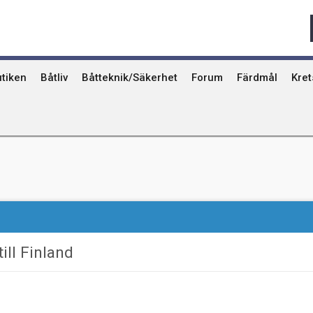
Qvinna Ombord
Ostkust
Ri
Seglarskolor och seglarläger
Gotland
Ut
Toalettavfall och sjömackar
Stockholms skä
År
tiken
Båtliv
Båtteknik/Säkerhet
Forum
Färdmål
Kre
till Finland