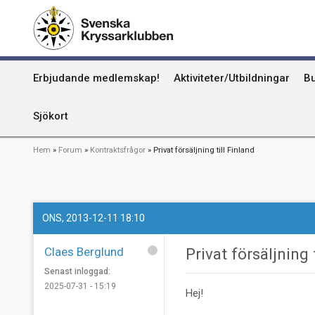
Hoppa
Kummel
till
huvudinnehåll
Uthamn
Huvudmeny
Erbjudande medlemskap!
Aktiviteter/Utbildningar
Bu
Naturhamn
Info om att publicera på sjökortet
Sjökort
Länkstig
Hem
Forum
Kontraktsfrågor
Privat försäljning till Finland
ONS, 2013-12-11 18:10
Claes Berglund
Privat försäljning 
Senast inloggad:
2025-07-31 - 15:19
Hej!