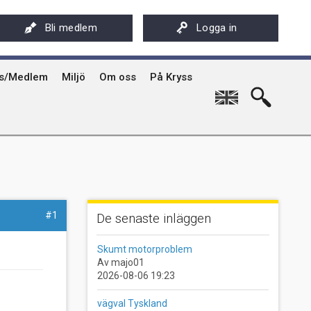
ksföreningens app - Kryssarklubben
Stöd oss
På Kryss artikelarkiv på sxk.se
Bli medlem
Logga in
hyrning av Kryssarklubbens IF-båtar och kajaker
Svenska Kryssarklubben 100 år
På Kryss historia
rgård
sböcker
Verksamhet
Kryssarklubbens nyhetsbrev
ts/Medlem
Miljö
Om oss
På Kryss
English
#1
De senaste inläggen
Skumt motorproblem
Av majo01
2026-08-06 19:23
vägval Tyskland