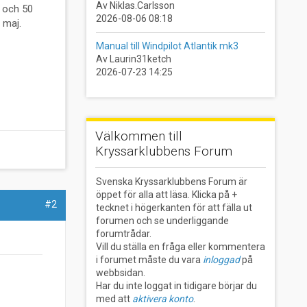
Av Niklas.Carlsson
u och 50
2026-08-06 08:18
i maj.
Manual till Windpilot Atlantik mk3
Av Laurin31ketch
2026-07-23 14:25
Välkommen till
Kryssarklubbens Forum
Svenska Kryssarklubbens Forum är
öppet för alla att läsa. Klicka på +
#2
tecknet i högerkanten för att fälla ut
forumen och se underliggande
forumtrådar.
Vill du ställa en fråga eller kommentera
i forumet måste du vara
inloggad
på
webbsidan.
Har du inte loggat in tidigare börjar du
med att
aktivera konto
.