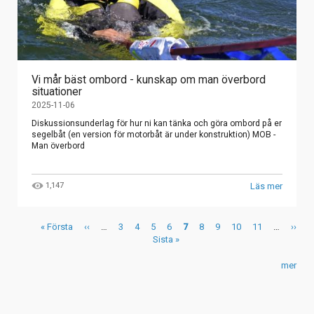
Vi mår bäst ombord - kunskap om man överbord
situationer
2025-11-06
Diskussionsunderlag för hur ni kan tänka och göra ombord på er
segelbåt (en version för motorbåt är under konstruktion) MOB -
Man överbord
1,147
Läs mer
Paginering
First
« Första
Föregående
‹‹
…
Page
3
Page
4
Page
5
Page
6
Nuvarande
7
Page
8
Page
9
Page
10
Page
11
…
Näst
››
page
sida
Sista
Sista »
sida
sida
sidan
mer