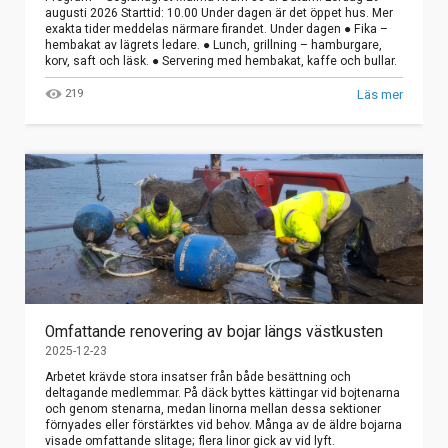
augusti 2026 Starttid: 10.00 Under dagen är det öppet hus. Mer
exakta tider meddelas närmare firandet. Under dagen ● Fika –
hembakat av lägrets ledare. ● Lunch, grillning – hamburgare,
korv, saft och läsk. ● Servering med hembakat, kaffe och bullar.
219
Läs mer
Omfattande renovering av bojar längs västkusten
2025-12-23
Arbetet krävde stora insatser från både besättning och
deltagande medlemmar. På däck byttes kättingar vid bojtenarna
och genom stenarna, medan linorna mellan dessa sektioner
förnyades eller förstärktes vid behov. Många av de äldre bojarna
visade omfattande slitage; flera linor gick av vid lyft.