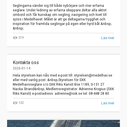
Seglingarna vänder sig till både nybörjare och mer erfarna
seglare. Under ledning av erfarna skeppare deltar alla aktivt
ombord och får kunskap om segling, navigering och livet till
sjöss i Medelhavet. Målet är att ge deltagarna trygghet och
inspiration för framtida seglingar på egen eller hyrd båt.&nbsp;
&nbsp;
213
Läs mer
Kontakta oss
2026-01-14
Hela styrelsen kan nås med e-post till: styrelsen@medelhav.se
eller med vanlig post :&nbsp;Styrelsen för SXK
Medelhavsseglare c/o SXK Riks Kansli Box 1189, S-131 27
Nacka Strand&nbsp; Medlemsregistrator: Adrienne Krogius (SXK
Riks Kansli) e-postadress: adrienne@sxk.se tel: 08-448 28 80
122
Läs mer