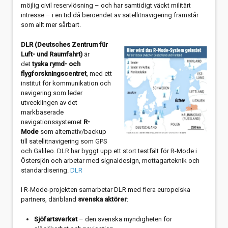
möjlig civil reservlösning – och har samtidigt väckt militärt
intresse – i en tid då beroendet av satellitnavigering framstår
som allt mer sårbart.
DLR (Deutsches Zentrum für
Luft- und Raumfahrt)
är
det
tyska rymd- och
flygforskningscentret
, med ett
institut för kommunikation och
navigering som leder
utvecklingen av det
markbaserade
navigationssystemet
R-
Mode
som alternativ/backup
till satellitnavigering som GPS
och Galileo. DLR har byggt upp ett stort testfält för R-Mode i
Östersjön och arbetar med signaldesign, mottagarteknik och
standardisering.
DLR
I R-Mode-projekten samarbetar DLR med flera europeiska
partners, däribland
svenska aktörer
:
Sjöfartsverket
– den svenska myndigheten för